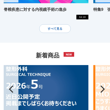
脊椎疾患に対する内視鏡手術の進歩
特集9 
04:18
すべて見る
新着商品