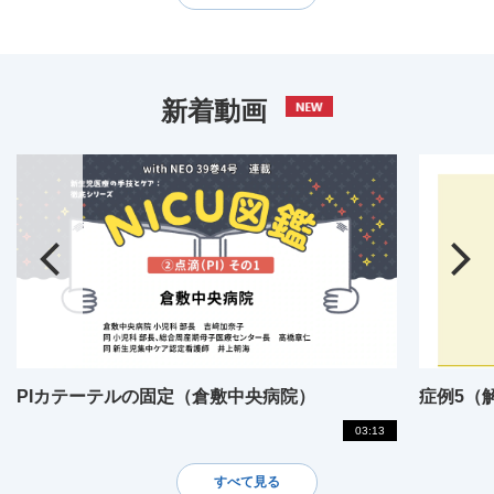
新着動画
PIカテーテルの固定（倉敷中央病院）
症例5（
03:13
すべて見る