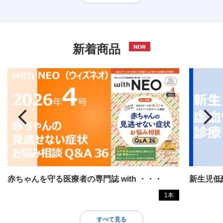
新着商品
赤ちゃんを守る医療者の専門誌 with ・・・
新生児低
1本
すべて見る