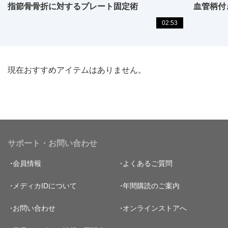
指節骨骨折に対するプレート固定術
血管柄付
02:53
現在おすすめアイテムはありません。
サポート・お問い合わせ
会員情報
よくあるご質問
メディカIDについて
年間購読のご案内
お問い合わせ
オンラインストアへ