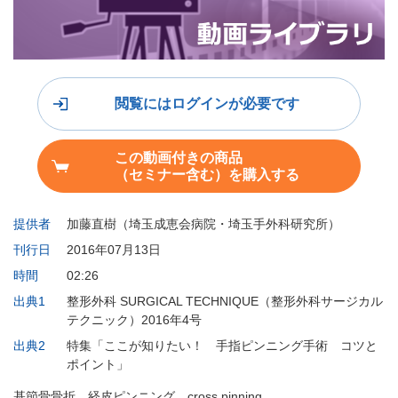
閲覧にはログインが必要です
この動画付きの商品
（セミナー含む）を購入する
提供者
加藤直樹（埼玉成恵会病院・埼玉手外科研究所）
刊行日
2016年07月13日
時間
02:26
出典1
整形外科 SURGICAL TECHNIQUE（整形外科サージカル
テクニック）2016年4号
出典2
特集「ここが知りたい！ 手指ピンニング手術 コツと
ポイント」
基節骨骨折、経皮ピンニング、cross pinning