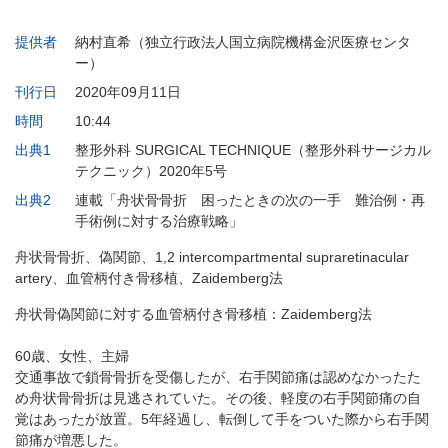
提供者
納村直希（独立行政法人国立病院機構金沢医療センタ
ー）
刊行日
2020年09月11日
時間
10:44
出典1
整形外科 SURGICAL TECHNIQUE（整形外科サージカル
テクニック）2020年5号
出典2
連載「舟状骨骨折 困ったときの次の一手 難治例・再
手術例に対する治療戦略」
舟状骨骨折、偽関節、1,2 intercompartmental supraretinacular
artery、血管柄付き骨移植、Zaidemberg法
舟状骨偽関節に対する血管柄付き骨移植：Zaidemberg法
60歳、女性、主婦
交通事故で鎖骨骨折を受傷したが、右手関節痛は認めなかったた
め舟状骨骨折は見逃されていた。その後、軽度の右手関節痛の自
覚はあったが放置。5年経過し、転倒して手をついた際から右手関
節痛が増悪した。