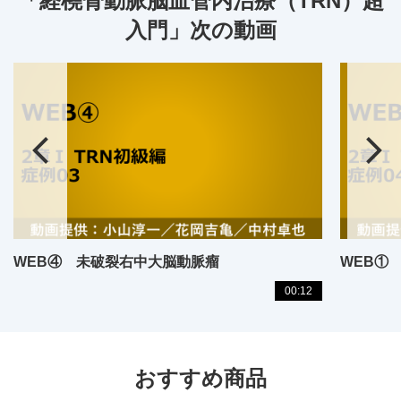
「経橈骨動脈脳血管内治療（TRN）超
入門」次の動画
WEB④ 未破裂右中大脳動脈瘤
WEB①
00:12
おすすめ商品