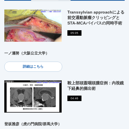
Transsylvian approachによる
前交通動脈瘤クリッピングと
STA-MCAバイパスの同時手術
05:05
一ノ瀬努（大阪公立大学）
詳細はこちら
鞍上部頭蓋咽頭腫症例：内視鏡
下経鼻的摘出術
04:46
登坂雅彦（虎の門病院/群馬大学）