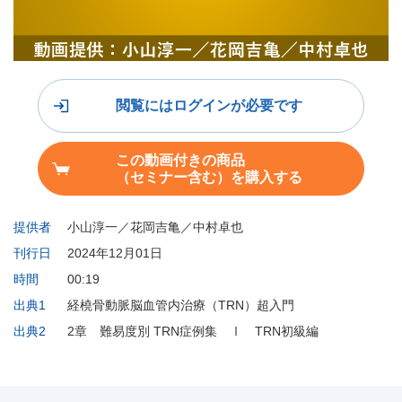
閲覧にはログインが必要です
この動画付きの商品
（セミナー含む）を購入する
提供者
小山淳一／花岡吉亀／中村卓也
刊行日
2024年12月01日
時間
00:19
出典1
経橈骨動脈脳血管内治療（TRN）超入門
出典2
2章 難易度別 TRN症例集 Ⅰ TRN初級編