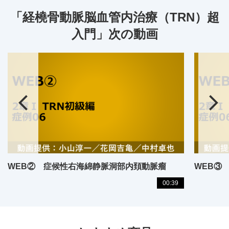
「経橈骨動脈脳血管内治療（TRN）超
入門」次の動画
WEB② 症候性右海綿静脈洞部内頚動脈瘤
WEB③
00:39