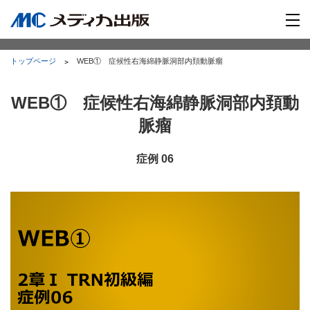
トップページ
WEB① 症候性右海綿静脈洞部内頚動脈瘤
WEB① 症候性右海綿静脈洞部内頚動
脈瘤
症例 06