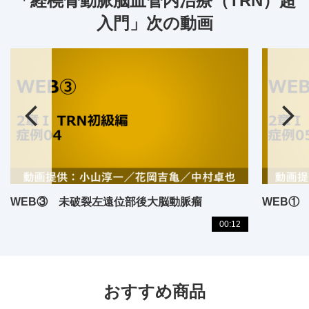
「経橈骨動脈脳血管内治療（TRN）超
入門」次の動画
WEB③ 未破裂左遠位部後大脳動脈瘤
WEB①
00:12
おすすめ商品