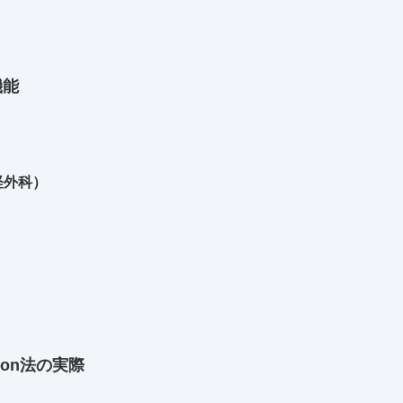
機能
経外科）
tration法の実際