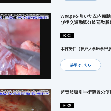
Weapsを用いた左内頚
び後交通動脈分岐部動脈
01:03
木村英仁（神戸大学医学部
詳細はこちら
超音波吸引手術装置の使
04:05