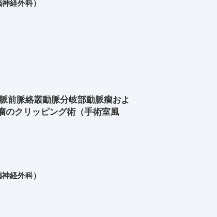
脳神経外科）
動脈前脈絡叢動脈分岐部動脈瘤およ
瘤のクリッピング術（手術室風
脳神経外科）