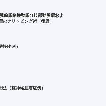
動脈前脈絡叢動脈分岐部動脈瘤およ
瘤のクリッピング術（術野）
脳神経外科）
用法（聴神経腫瘍症例）