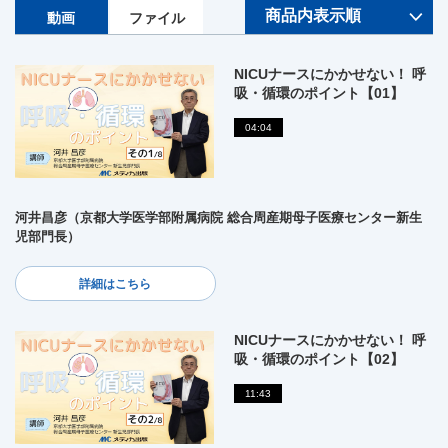
動画
ファイル
NICUナースにかかせない！ 呼
吸・循環のポイント【01】
04:04
河井昌彦（京都大学医学部附属病院 総合周産期母子医療センター新生
児部門長）
詳細はこちら
NICUナースにかかせない！ 呼
吸・循環のポイント【02】
11:43