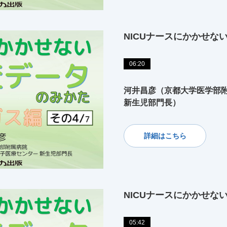
NICUナースにかかせな
06:20
河井昌彦（京都大学医学部附
新生児部門長）
詳細はこちら
NICUナースにかかせな
05:42