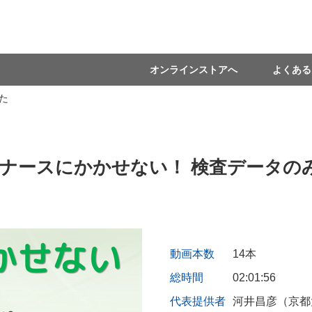
オンラインストアへ
よくある
た
CUナースにかかせない！ 検査データの
動画本数
14本
総時間
02:01:56
代表提供者
河井昌彦（京都