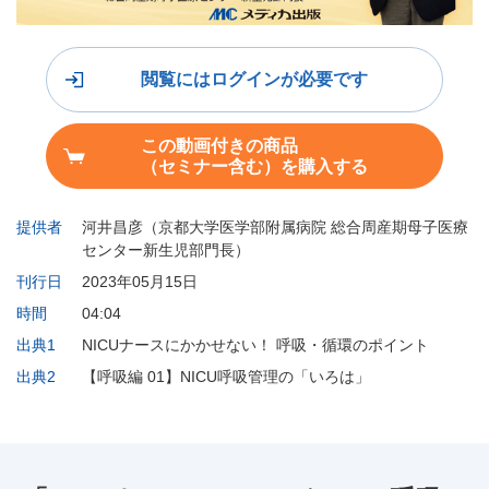
閲覧にはログインが必要です
この動画付きの商品
（セミナー含む）を購入する
提供者
河井昌彦（京都大学医学部附属病院 総合周産期母子医療
センター新生児部門長）
刊行日
2023年05月15日
時間
04:04
出典1
NICUナースにかかせない！ 呼吸・循環のポイント
出典2
【呼吸編 01】NICU呼吸管理の「いろは」