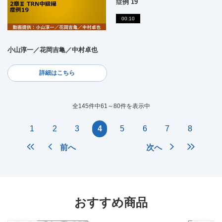
症例 19
00:10
小山淳一／花岡吉亀／中村卓也
詳細はこちら
全145件中61～80件を表示中
1
2
3
4
5
6
7
8
前へ
次へ
おすすめ商品