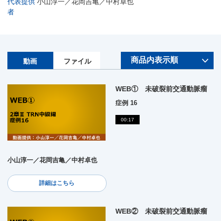
代表提供
小山淳一／花岡吉亀／中村卓也
者
動画
ファイル
WEB① 未破裂前交通動脈瘤
症例 16
00:17
小山淳一／花岡吉亀／中村卓也
詳細はこちら
WEB② 未破裂前交通動脈瘤