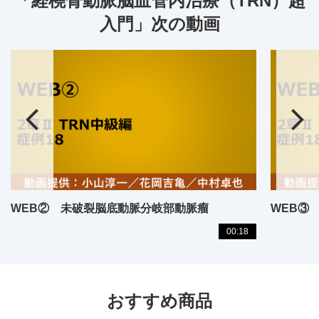
「経橈骨動脈脳血管内治療（TRN）超
入門」次の動画
WEB② 未破裂脳底動脈分岐部動脈瘤
WEB③
00:18
おすすめ商品