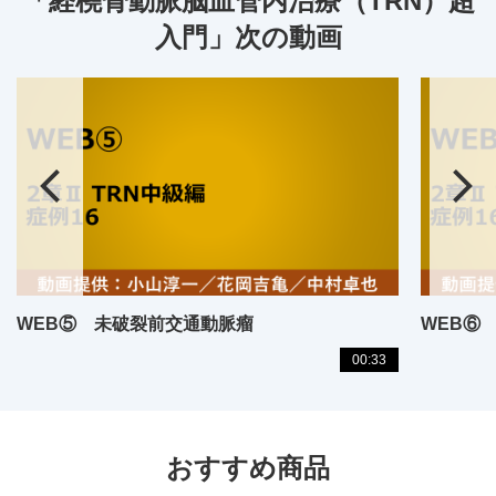
「経橈骨動脈脳血管内治療（TRN）超
入門」次の動画
WEB⑤ 未破裂前交通動脈瘤
WEB⑥
00:33
おすすめ商品