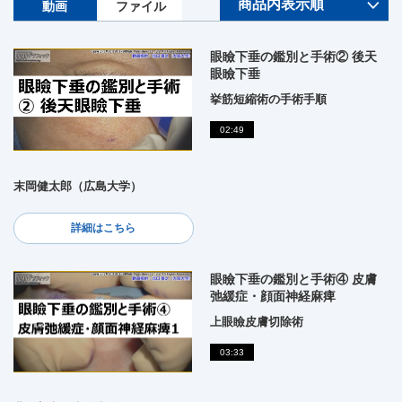
動画
ファイル
眼瞼下垂の鑑別と手術② 後天
眼瞼下垂
挙筋短縮術の手術手順
02:49
末岡健太郎（広島大学）
詳細はこちら
眼瞼下垂の鑑別と手術④ 皮膚
弛緩症・顔面神経麻痺
上眼瞼皮膚切除術
03:33