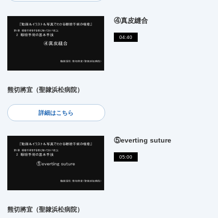
④真皮縫合
04:40
熊切將宜（聖隷浜松病院）
詳細はこちら
⑤everting suture
05:00
熊切將宜（聖隷浜松病院）