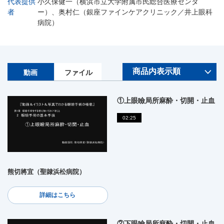
代表提供
小久保健一（横浜市立大学附属市民総合医療センタ
者
ー）、奥村仁（銀座ファインケアクリニック／井上眼科
病院）
動画
ファイル
①上眼瞼局所麻酔・切開・止血
02:25
熊切將宜（聖隷浜松病院）
詳細はこちら
②下眼瞼局所麻酔・切開・止血