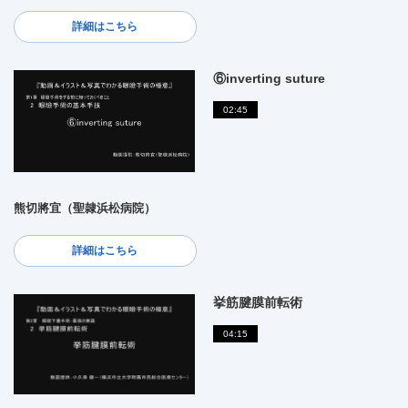
詳細はこちら
⑥inverting suture
02:45
熊切將宜（聖隷浜松病院）
詳細はこちら
挙筋腱膜前転術
04:15