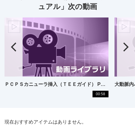
ュアル」次の動画
ＰＣＰＳカニューラ挿入（ＴＥＥガイド） PCPS cannulation: TEE guidance
00:58
現在おすすめアイテムはありません。