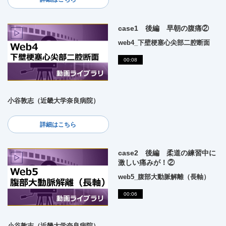
case1 後編 早朝の腹痛②
web4_下壁梗塞心尖部二腔断面
00:08
小谷敦志（近畿大学奈良病院）
詳細はこちら
case2 後編 柔道の練習中に
激しい痛みが！②
web5_腹部大動脈解離（長軸）
00:06
小谷敦志（近畿大学奈良病院）