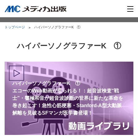
トップページ
ハイパーソノグラファーK ①
ハイパーソノグラファーK ①
ハイパーソノグラファーK ①
エコーのWeb動画が見られる！：超音波検査“戦
士”・響極和音が超音波診断の世界に新たな革命を
巻き起こす！急性心筋梗塞・Stanford-A型大動脈
解離を見破るSFマンガ医学書登場！