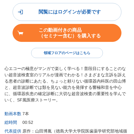
閲覧にはログインが必要です
この動画付きの商品
（セミナー含む）を購入する
領域フロアのページはこちら
心エコーの極意がマンガで楽しく学べる！普段目にすることのな
い超音波検査室のリアルが漫画でわかる！さまざまな主訴を訴え
る患者の診断にあたる、ちょっと頼りない循環器内科医の田山博
と、超音波診断では類を見ない能力を発揮する響極和音を中心
に、循環器疾患の確定診断に大切な超音波検査の重要性を学んで
いく、SF風医療ストーリー。
動画本数
7本
総時間
00:52
代表提供
原作：山田博胤（徳島大学大学院医歯薬学研究部地域循