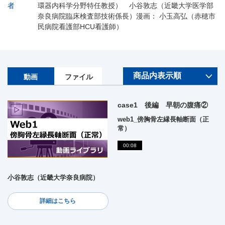
者
環器内科学分野特任教授） 小谷敦志（近畿大学医学部
奈良病院臨床検査部技術係長）漫画： 小玉高弘（赤穂市
民病院看護部HCU看護師）
動画
ファイル
case1 後編 早朝の腹痛②
web1_傍胸骨左縁長軸断面（正
常）
00:08
小谷敦志（近畿大学奈良病院）
詳細はこちら