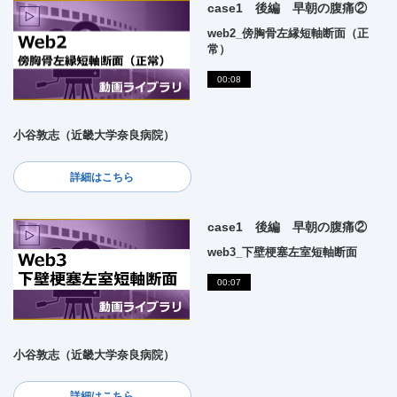
case1 後編 早朝の腹痛②
web2_傍胸骨左縁短軸断面（正
常）
00:08
小谷敦志（近畿大学奈良病院）
詳細はこちら
case1 後編 早朝の腹痛②
web3_下壁梗塞左室短軸断面
00:07
小谷敦志（近畿大学奈良病院）
詳細はこちら