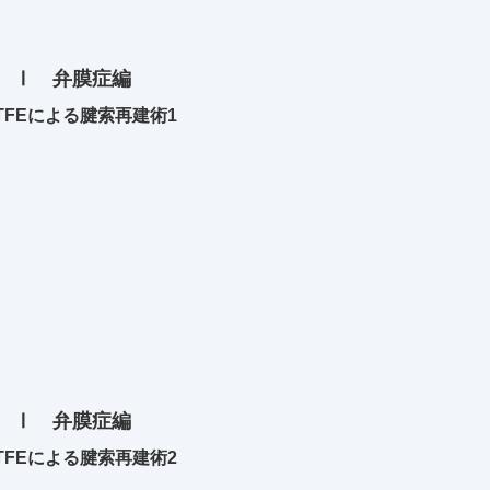
 Ⅰ 弁膜症編
TFEによる腱索再建術1
 Ⅰ 弁膜症編
TFEによる腱索再建術2