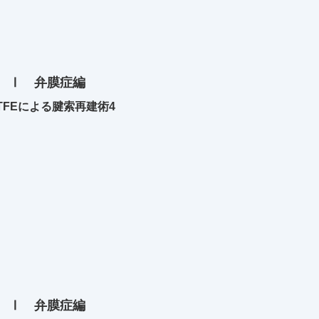
 Ⅰ 弁膜症編
TFEによる腱索再建術4
 Ⅰ 弁膜症編