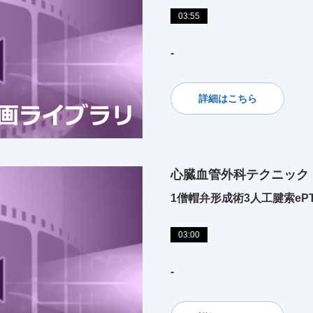
03:55
-
詳細はこちら
心臓血管外科テクニック
1僧帽弁形成術3人工腱索eP
03:00
-