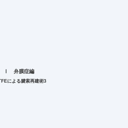
 Ⅰ 弁膜症編
TFEによる腱索再建術3