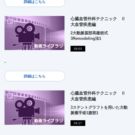
詳細はこちら
心臓血管外科テクニック Ⅱ
大血管疾患編
2大動脈基部再建術式
3Remodeling法1
09:03
-
詳細はこちら
心臓血管外科テクニック Ⅱ
大血管疾患編
3ステントグラフトを用いた大動
脈瘤手術1腹部1
04:17