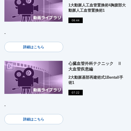
1大動脈人工血管置換術4胸腹部大
動脈人工血管置換術1
08:44
-
詳細はこちら
心臓血管外科テクニック Ⅱ
大血管疾患編
2大動脈基部再建術式1Bentall手
術1
07:22
-
詳細はこちら