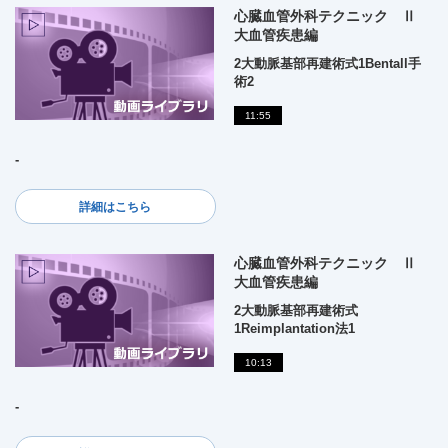
心臓血管外科テクニック Ⅱ
大血管疾患編
2大動脈基部再建術式1Bentall手
術2
11:55
-
詳細はこちら
心臓血管外科テクニック Ⅱ
大血管疾患編
2大動脈基部再建術式
1Reimplantation法1
10:13
-