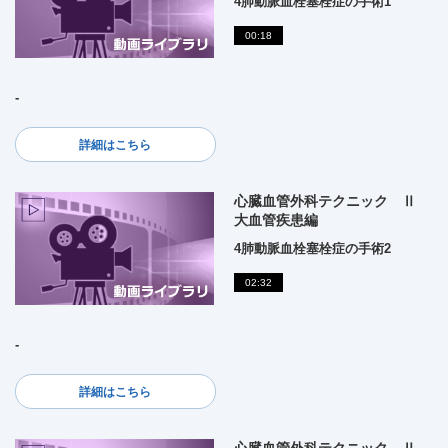
4肺動脈血栓塞栓症の手術1
00:18
-
詳細はこちら
心臓血管外科テクニック Ⅱ
大血管疾患編
4肺動脈血栓塞栓症の手術2
02:32
-
詳細はこちら