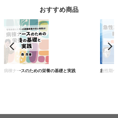
おすすめ商品
病棟ナースのための栄養の基礎と実践
急性期ケ