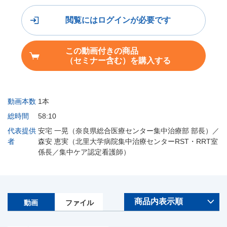
閲覧にはログインが必要です
この動画付きの商品
（セミナー含む）を購入する
動画本数
1本
総時間
58:10
代表提供
安宅 一晃（奈良県総合医療センター集中治療部 部長）／
者
森安 恵実（北里大学病院集中治療センターRST・RRT室
係長／集中ケア認定看護師）
動画
ファイル