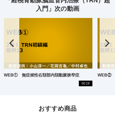
「経橈骨動脈脳血管内治療（TRN）超
入門」次の動画
WEB① 無症候性右頚部内頚動脈狭窄症
WEB②
00:19
おすすめ商品