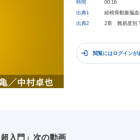
時間
00:16
出典1
経橈骨動脈脳血
出典2
2章 難易度別 
閲覧にはログインが
）超入門」次の動画