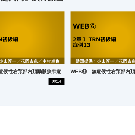
無症候性右頚部内頚動脈狭窄症
WEB⑥ 無症候性右頚部内
00:14