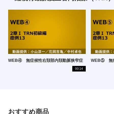
WEB④ 無症候性右頚部内頚動脈狭窄症
WEB⑤ 
00:14
おすすめ商品