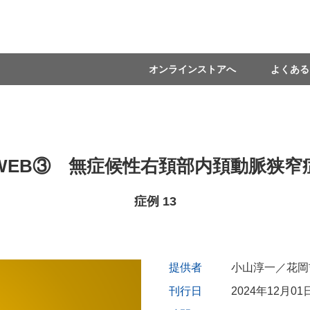
オンラインストアへ
よくある
WEB③ 無症候性右頚部内頚動脈狭窄
症例 13
提供者
小山淳一／花岡
刊行日
2024年12月01