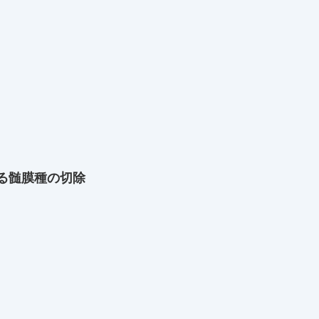
）
る髄膜種の切除
）