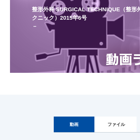
整形外科 SURGICAL TECHNIQUE（
クニック）2015年6号
－
動画
ファイル