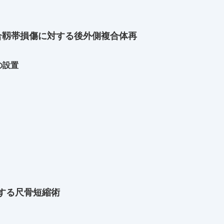
合靱帯損傷に対する後外側複合体再
の設置
する尺骨短縮術