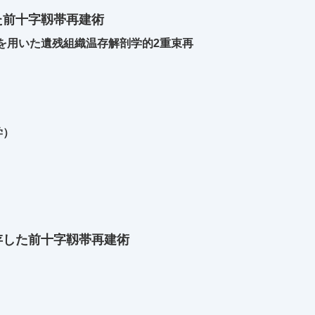
た前十字靱帯再建術
proachを用いた遺残組織温存解剖学的2重束再
学）
存した前十字靱帯再建術