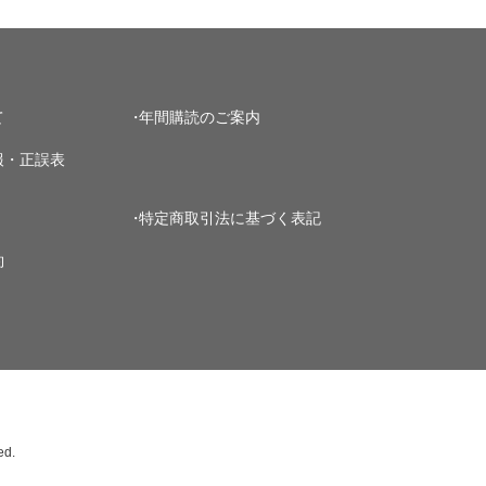
て
年間購読のご案内
報・正誤表
特定商取引法に基づく表記
約
ed.