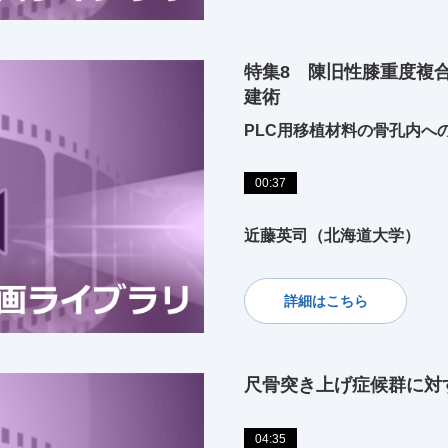
特集8 陳旧性膝重度複
建術
PLC用移植材料の骨孔内へ
00:37
近藤英司（北海道大学）
詳細はこちら
尺骨突き上げ症候群に対
04:35