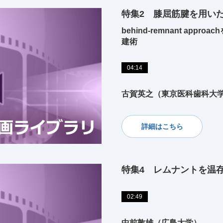
特集2 膝屈筋腱を用い
behind-remnant ap
建術
04:14
古賀英之（東京医科歯科大
詳細はこちら
特集4 レムナントを温
02:49
中前敦雄（広島大学）