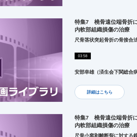
特集7 橈骨遠位端骨折
内軟部組織損傷の治療
尺骨茎状突起骨折の骨接合
03:58
安部幸雄（済生会下関総合
詳細はこちら
特集7 橈骨遠位端骨折
内軟部組織損傷の治療
尺骨小窩剥離断裂に対する鏡視下tr