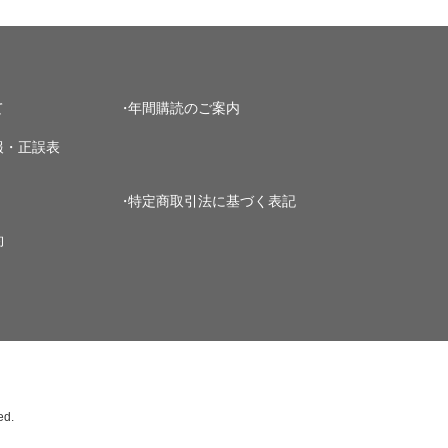
て
年間購読のご案内
報・正誤表
特定商取引法に基づく表記
約
ed.