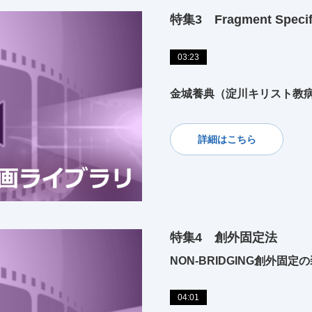
特集3 Fragment Specifi
03:23
金城養典（淀川キリスト教
詳細はこちら
特集4 創外固定法
NON-BRIDGING創外固定
04:01