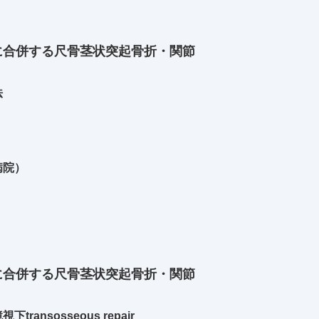
に合併する尺骨茎状突起骨折・関節
法
病院）
に合併する尺骨茎状突起骨折・関節
ansosseous repair