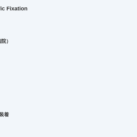
c Fixation
病院）
の装着