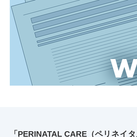
「PERINATAL CARE（ペリネ