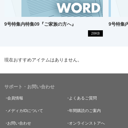
9号特集内特集09『ご家族の方へ』
9号特集
28KB
現在おすすめアイテムはありません。
サポート・お問い合わせ
会員情報
よくあるご質問
メディカIDについて
年間購読のご案内
お問い合わせ
オンラインストアへ