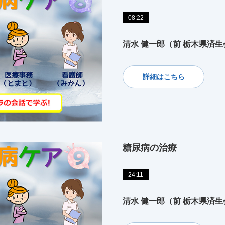
08:22
清水 健一郎（前 栃木県済
詳細はこちら
糖尿病の治療
24:11
清水 健一郎（前 栃木県済