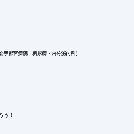
生会宇都宮病院 糖尿病・内分泌内科）
ろう！