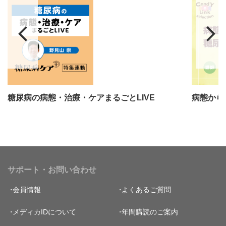
糖尿病の病態・治療・ケアまるごとLIVE
病態から
サポート・お問い合わせ
会員情報
よくあるご質問
メディカIDについて
年間購読のご案内