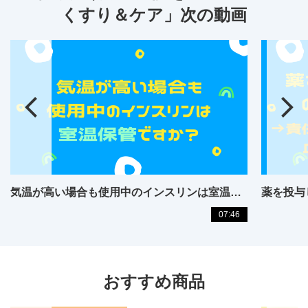
くすり＆ケア」次の動画
気温が高い場合も使用中のインスリンは室温保管ですか？
薬を投与
07:46
おすすめ商品