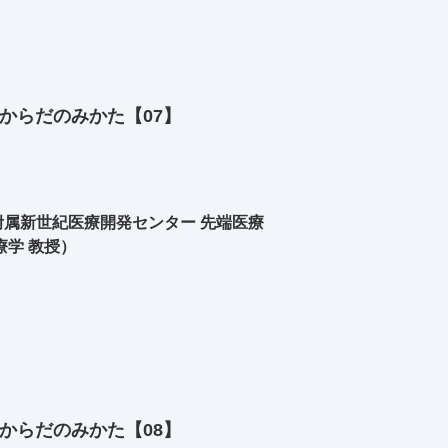
からだのみかた【07】
属新世紀医療開発センター 先端医療
療学 教授）
からだのみかた【08】