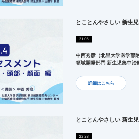
とことんやさしい 新生児
31:06
中西秀彦（北里大学医学部附
領域開発部門 新生児集中治
詳細はこちら
とことんやさしい 新生児
22:28