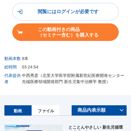
閲覧にはログインが必要です
この動画付きの商品
（セミナー含む）を購入する
動画本数
8本
総時間
03:24:54
代表提供
中西秀彦（北里大学医学部附属新世紀医療開発センター
者
先端医療領域開発部門 新生児集中治療学 教授）
動画
ファイル
とことんやさしい 新生児循環