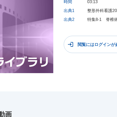
時間
03:13
出典1
整形外科看護20
出典2
特集8-1 脊
閲覧にはログインが
動画