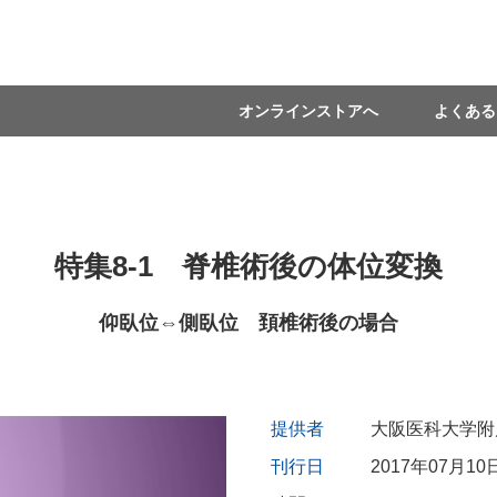
オンラインストアへ
よくある
特集8-1 脊椎術後の体位変換
仰臥位⇔側臥位 頚椎術後の場合
提供者
大阪医科大学附
刊行日
2017年07月10