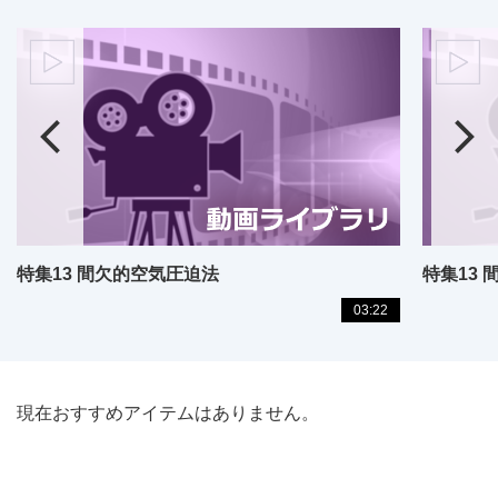
特集13 間欠的空気圧迫法
特集13
03:22
現在おすすめアイテムはありません。