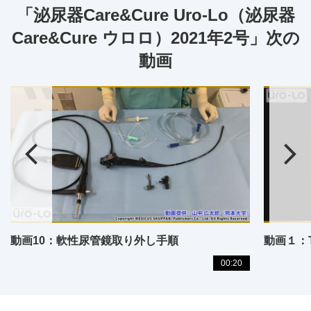
「泌尿器Care&Cure Uro-Lo（泌尿器
Care&Cure ウロロ）2021年2号」次の
動画
動画10：軟性尿管鏡取り外し手順
動画１：
00:20