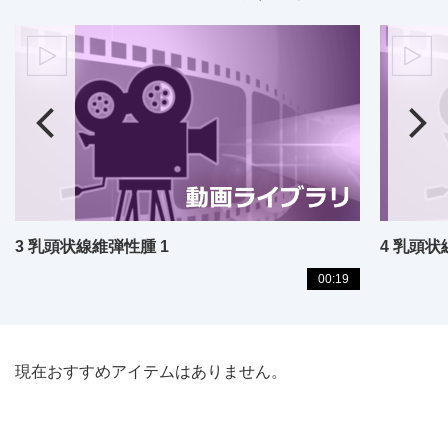
3 乳頭状線維弾性腫 1
4 乳頭状
00:19
現在おすすめアイテムはありません。