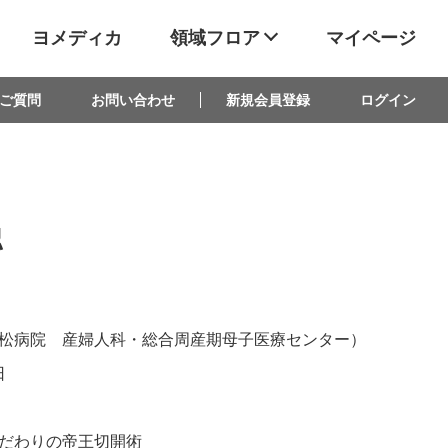
ヨメディカ
領域フロア
マイページ
ご質問
お問い合わせ
新規会員登録
ログイン
認
松病院 産婦人科・総合周産期母子医療センター）
日
だわりの帝王切開術