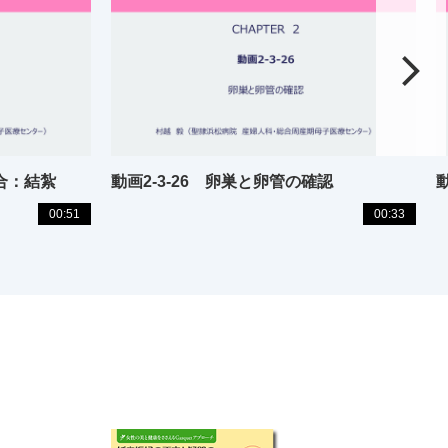
縫合：結紮
動画2-3-26 卵巣と卵管の確認
00:51
00:33