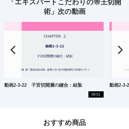
「エキスパートこだわりの帝王切開
術」次の動画
動画2-3-22 子宮切開層の縫合：結紮
動画2-
00:51
おすすめ商品