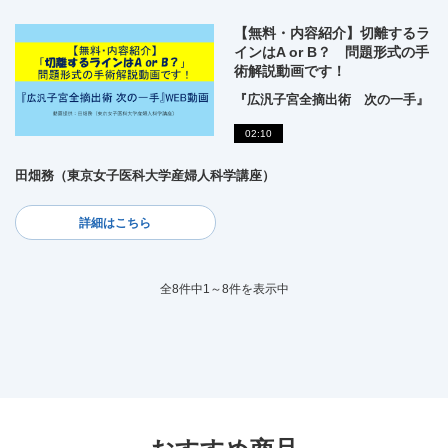
【無料・内容紹介】切離するラ
インはA or B？ 問題形式の手
術解説動画です！
『広汎子宮全摘出術 次の一手』
02:10
田畑務（東京女子医科大学産婦人科学講座）
詳細はこちら
全8件中1～8件を表示中