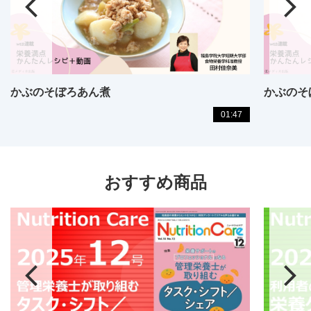
かぶのそぼろあん煮
かぶのそ
01:47
おすすめ商品