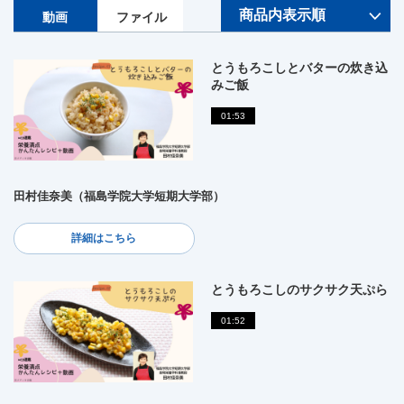
動画
ファイル
とうもろこしとバターの炊き込
みご飯
01:53
田村佳奈美（福島学院大学短期大学部）
詳細はこちら
とうもろこしのサクサク天ぷら
01:52