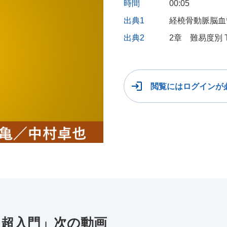
時間
00:05
出典1
経橈骨動脈脳血
出典2
2章 難易度別 
閲覧にはログインが
）超入門」次の動画