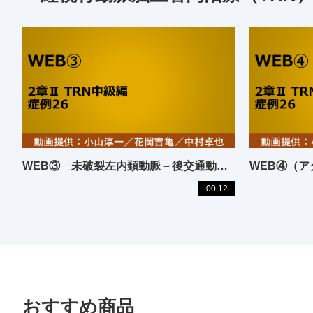
WEB③ 未破裂左内頚動脈－後交通動脈分岐部動脈瘤
00:12
おすすめ商品