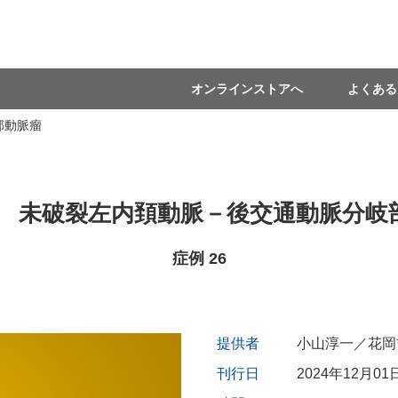
オンラインストアへ
よくある
部動脈瘤
② 未破裂左内頚動脈－後交通動脈分岐
症例 26
提供者
小山淳一／花岡
刊行日
2024年12月01