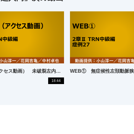
WEB④（アクセス動画） 未破裂左内頚動脈－後交通動脈分岐部動脈瘤
WEB① 無症候性左頚動脈
18:44