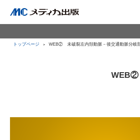
トップページ
WEB② 未破裂左内頚動脈－後交通動脈分岐
WEB