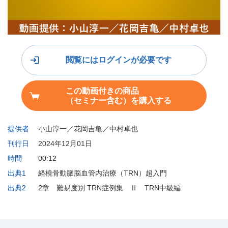
閲覧にはログインが必要です
この動画付きの商品
（セミナー含む）を購入する
提供者
小山淳一／花岡吉亀／中村卓也
刊行日
2024年12月01日
時間
00:12
出典1
経橈骨動脈脳血管内治療（TRN）超入門
出典2
2章 難易度別 TRN症例集 Ⅱ TRN中級編