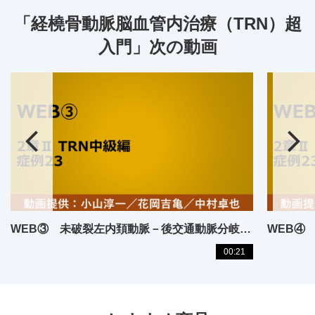
「経橈骨動脈脳血管内治療（TRN）超
入門」次の動画
WEB③ 未破裂左内頚動脈－後交通動脈分岐部動脈瘤
00:21