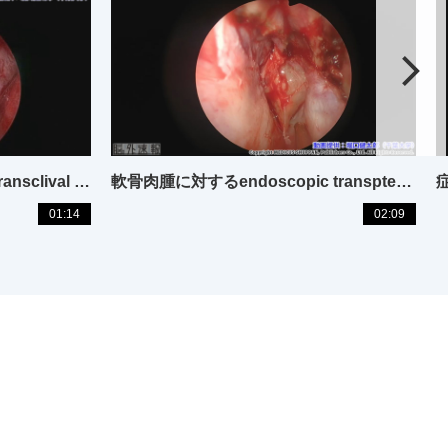
脊索腫に対するendoscopic transclival approach
軟骨肉腫に対するendoscopic transpterygoid-transclival approach
01:14
02:09