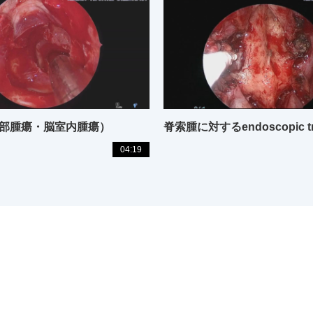
上部腫瘍・脳室内腫瘍）
04:19