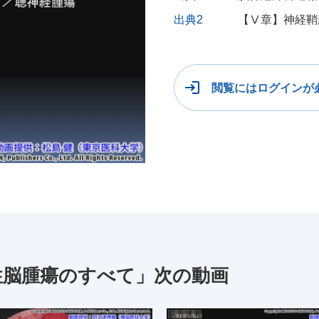
出典2
【Ⅴ章】神経鞘
閲覧にはログインが
良性脳腫瘍のすべて」次の動画