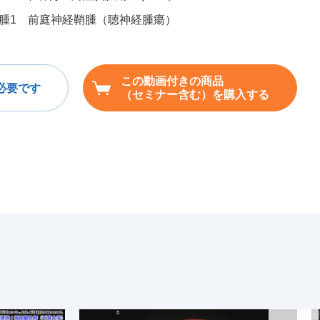
腫1 前庭神経鞘腫（聴神経腫瘍）
この動画付きの商品
必要です
（セミナー含む）を購入する