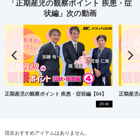
「正期産児の観察ポイント 疾患・症
状編」次の動画
正期産児の観察ポイント 疾患・症状編【04】
正期産児
29:46
現在おすすめアイテムはありません。