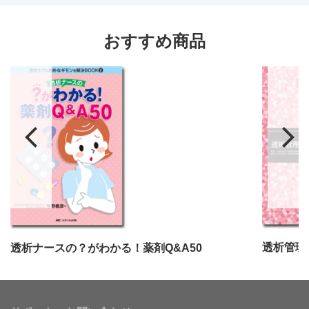
おすすめ商品
透析管理
透析ナースの？がわかる！薬剤Q&A50