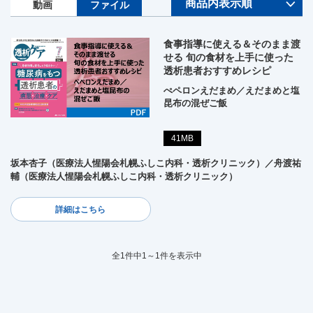
動画
ファイル
食事指導に使える＆そのまま渡
せる 旬の食材を上手に使った
透析患者おすすめレシピ
ぺペロンえだまめ／えだまめと塩
昆布の混ぜご飯
41MB
坂本杏子（医療法人惺陽会札幌ふしこ内科・透析クリニック）／舟渡祐
輔（医療法人惺陽会札幌ふしこ内科・透析クリニック）
詳細はこちら
全1件中1～1件を表示中