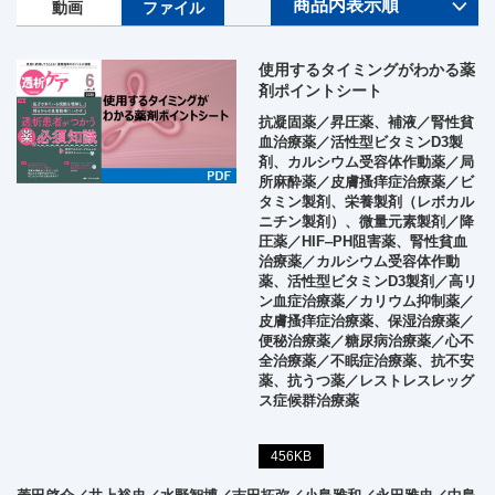
動画
ファイル
使用するタイミングがわかる薬
剤ポイントシート
抗凝固薬／昇圧薬、補液／腎性貧
血治療薬／活性型ビタミンD3製
剤、カルシウム受容体作動薬／局
所麻酔薬／皮膚搔痒症治療薬／ビ
タミン製剤、栄養製剤（レボカル
ニチン製剤）、微量元素製剤／降
圧薬／HIF‒PH阻害薬、腎性貧血
治療薬／カルシウム受容体作動
薬、活性型ビタミンD3製剤／高リ
ン血症治療薬／カリウム抑制薬／
皮膚搔痒症治療薬、保湿治療薬／
便秘治療薬／糖尿病治療薬／心不
全治療薬／不眠症治療薬、抗不安
薬、抗うつ薬／レストレスレッグ
ス症候群治療薬
456KB