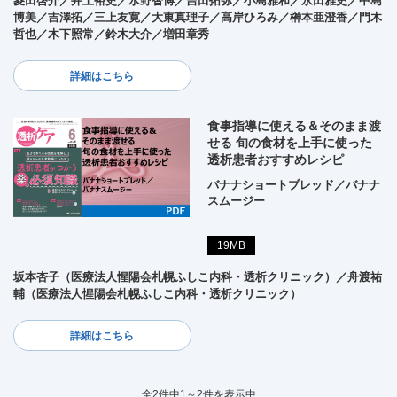
菱田啓介／井上裕史／水野智博／吉田拓弥／小島雅和／永田雅史／中島
博美／吉澤拓／三上友寛／大東真理子／高岸ひろみ／榊本亜澄香／門木
哲也／木下照常／鈴木大介／増田章秀
詳細はこちら
食事指導に使える＆そのまま渡
せる 旬の食材を上手に使った
透析患者おすすめレシピ
バナナショートブレッド／バナナ
スムージー
19MB
坂本杏子（医療法人惺陽会札幌ふしこ内科・透析クリニック）／舟渡祐
輔（医療法人惺陽会札幌ふしこ内科・透析クリニック）
詳細はこちら
全2件中1～2件を表示中